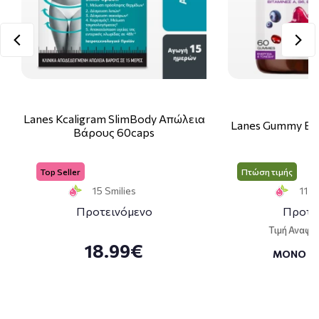
Lanes Kcaligram SlimBody Απώλεια
Lanes Gummy Bo
Βάρους 60caps
Top Seller
Πτώση τιμής
15 Smilies
11 S
Προτεινόμενο
Προτε
Τιμή Αναφο
18.99€
ΜΟΝΟ