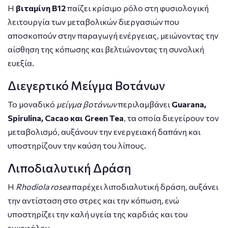
Η
βιταμίνη Β12
παίζει κρίσιμο ρόλο στη φυσιολογική
λειτουργία των μεταβολικών διεργασιών που
αποσκοπούν στην παραγωγή ενέργειας, μειώνοντας την
αίσθηση της κόπωσης και βελτιώνοντας τη συνολική
ευεξία.
Διεγερτικό Μείγμα Βοτάνων
Το μοναδικό
μείγμα βοτάνων
περιλαμβάνει
Guarana,
Spirulina, Cacao και Green Tea
, τα οποία διεγείρουν τον
μεταβολισμό, αυξάνουν την ενεργειακή δαπάνη και
υποστηρίζουν την καύση του λίπους.
Λιποδιαλυτική Δράση
Η
Rhodiola rosea
παρέχει λιποδιαλυτική δράση, αυξάνει
την αντίσταση στο στρες και την κόπωση, ενώ
υποστηρίζει την καλή υγεία της καρδιάς και του
εγκεφάλου.