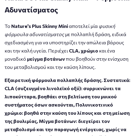
Αδυνατίσματος
Το
Nature's Plus Skinny Mini
αποτελεί μία
φυσική
φόρμουλα αδυνατίσματος
με πολλαπλή δράση, ειδικά
σχεδιασμένη για να υποστηρίζει την απώλεια βάρους
και την καλή υγεία. Περιέχει
CLA, χρώμιο
και ένα
μοναδικό
μείγμα βοτάνων
που βοηθούν στην ενίσχυση
του μεταβολισμού και την καύση λίπους.
Εξαιρετική φόρμουλα πολλαπλής δράσης. Συστατικά:
CLA (συζευγμένο λινολεϊκό οξύ): συρρικνώνει τα
λιποκύτταρα, βοηθάει στη βελτίωση του μυικού
συστήματος όσων ασκούνται, Πολυνικοτινικό
χρώμιο: βοηθά στην καύση του λίπους και στη μείωση
της βουλιμίας, Μίγμα βοτάνων: διεγείρει τον
μεταβολισμό και την παραγωγή ενέργειας, χωρίς να