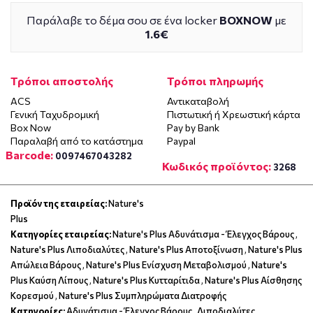
Παράλαβε το δέμα σου σε ένα locker
BOXNOW
με
1.6€
Τρόποι αποστολής
Τρόποι πληρωμής
ACS
Αντικαταβολή
Γενική Ταχυδρομική
Πιστωτική ή Χρεωστική κάρτα
Box Now
Pay by Bank
Παραλαβή από το κατάστημα
Paypal
Barcode:
0097467043282
Κωδικός προϊόντος:
3268
Προϊόν της εταιρείας:
Nature's
Plus
Κατηγορίες εταιρείας:
Nature's Plus Αδυνάτισμα - Έλεγχος Βάρους
,
Nature's Plus Λιποδιαλύτες
,
Nature's Plus Αποτοξίνωση
,
Nature's Plus
Απώλεια Βάρους
,
Nature's Plus Ενίσχυση Μεταβολισμού
,
Nature's
Plus Καύση Λίπους
,
Nature's Plus Κυτταρίτιδα
,
Nature's Plus Αίσθησης
Κορεσμού
,
Nature's Plus Συμπληρώματα Διατροφής
Κατηγορίες:
Αδυνάτισμα - Έλεγχος Βάρους
,
Λιποδιαλύτες
,