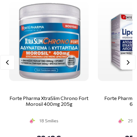
Forte Pharma XtraSlim Chrono Fort
Forte Pharma 
Morosil 400mg 205g
60
18 Smilies
29 S