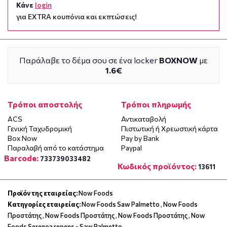
Κάνε
login
για EXTRA κουπόνια και εκπτώσεις!
Παράλαβε το δέμα σου σε ένα locker
BOXNOW
με
1.6€
Τρόποι αποστολής
Τρόποι πληρωμής
ACS
Αντικαταβολή
Γενική Ταχυδρομική
Πιστωτική ή Χρεωστική κάρτα
Box Now
Pay by Bank
Παραλαβή από το κατάστημα
Paypal
Barcode:
733739033482
Κωδικός προϊόντος:
13611
Προϊόν της εταιρείας:
Now Foods
Κατηγορίες εταιρείας:
Now Foods Saw Palmetto
,
Now Foods
Προστάτης
,
Now Foods Προστάτης
,
Now Foods Προστάτης
,
Now
Foods Serenoa repens - Saw Palmetto