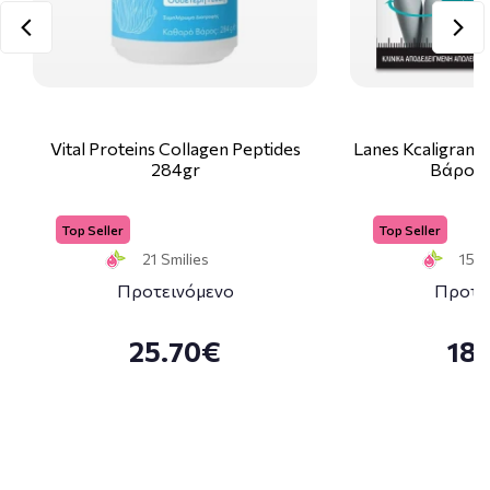
Vital Proteins Collagen Peptides
Lanes Kcaligram
284gr
Βάρους
Top Seller
Top Seller
21 Smilies
15 S
Προτεινόμενο
Προτε
25.70€
18