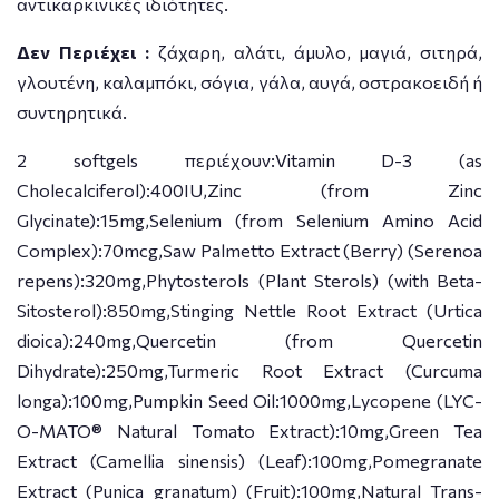
αντικαρκινικές ιδιότητες.
Δεν Περιέχει :
ζάχαρη, αλάτι, άμυλο, μαγιά, σιτηρά,
γλουτένη, καλαμπόκι, σόγια, γάλα, αυγά, οστρακοειδή ή
συντηρητικά.
2 softgels περιέχουν:Vitamin D-3 (as
Cholecalciferol):400IU,Zinc (from Zinc
Glycinate):15mg,Selenium (from Selenium Amino Acid
Complex):70mcg,Saw Palmetto Extract (Berry) (Serenoa
repens):320mg,Phytosterols (Plant Sterols) (with Beta-
Sitosterol):850mg,Stinging Nettle Root Extract (Urtica
dioica):240mg,Quercetin (from Quercetin
Dihydrate):250mg,Turmeric Root Extract (Curcuma
longa):100mg,Pumpkin Seed Oil:1000mg,Lycopene (LYC-
O-MATO® Natural Tomato Extract):10mg,Green Tea
Extract (Camellia sinensis) (Leaf):100mg,Pomegranate
Extract (Punica granatum) (Fruit):100mg,Natural Trans-