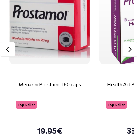
Menarini Prostamol 60 caps
Health Aid Pro
Top Seller
Top Seller
19.95€
33