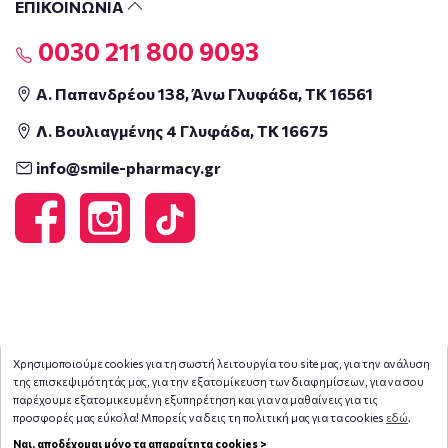
ΕΠΙΚΟΙΝΩΝΙΑ
0030 211 800 9093
Α. Παπανδρέου 138, Άνω Γλυφάδα, ΤΚ 16561
Λ. Βουλιαγμένης 4 Γλυφάδα, ΤΚ 16675
info@smile-pharmacy.gr
Χρησιμοποιούμε cookies για τη σωστή λειτουργία του site μας, για την ανάλυση
της επισκεψιμότητάς μας, για την εξατομίκευση των διαφημίσεων, για να σου
παρέχουμε εξατομικευμένη εξυπηρέτηση και για να μαθαίνεις για τις
προσφορές μας εύκολα! Μπορείς να δεις τη πολιτική μας για τα cookies
εδώ
.
Ναι, αποδέχομαι μόνο τα απαραίτητα cookies >