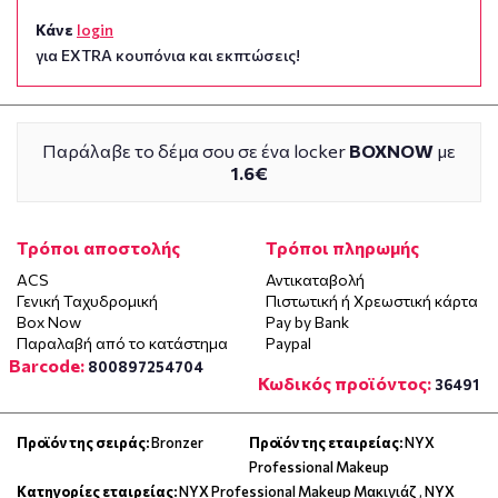
Κάνε
login
για EXTRA κουπόνια και εκπτώσεις!
Παράλαβε το δέμα σου σε ένα locker
BOXNOW
με
1.6€
Τρόποι αποστολής
Τρόποι πληρωμής
ACS
Αντικαταβολή
Γενική Ταχυδρομική
Πιστωτική ή Χρεωστική κάρτα
Box Now
Pay by Bank
Παραλαβή από το κατάστημα
Paypal
Barcode:
800897254704
Κωδικός προϊόντος:
36491
Προϊόν της σειράς:
Bronzer
Προϊόν της εταιρείας:
NYX
Professional Makeup
Κατηγορίες εταιρείας:
NYX Professional Makeup Μακιγιάζ
,
NYX