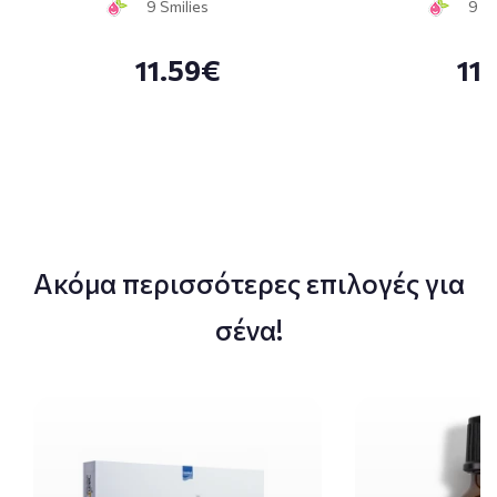
9 Smilies
9 Sm
11.59€
11
Ακόμα περισσότερες επιλογές για
σένα!