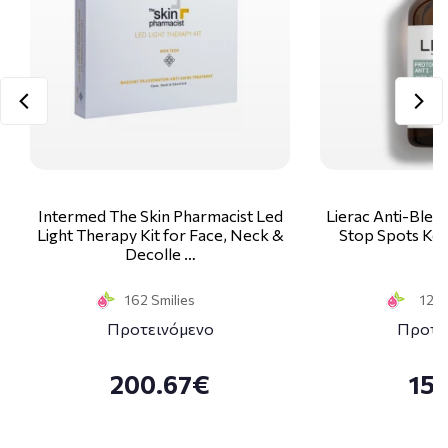
Intermed The Skin Pharmacist Led
Lierac Anti-Blem
Light Therapy Kit for Face, Neck &
Stop Spots Κα
Decolle …
1
162 Smilies
12 S
Προτεινόμενο
Προτε
200.67€
15