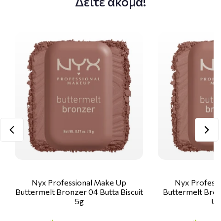
Δείτε ακόμα!
Nyx Professional Make Up
Nyx Profess
Buttermelt Bronzer 04 Butta Biscuit
Buttermelt Bron
5g
Up