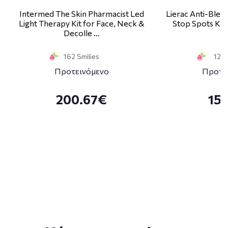
Intermed The Skin Pharmacist Led
Lierac Anti-Blem
Light Therapy Kit for Face, Neck &
Stop Spots Κα
Decolle …
1
162 Smilies
12 S
Προτεινόμενο
Προτε
200.67€
15