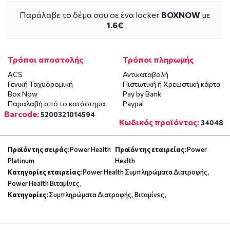
Παράλαβε το δέμα σου σε ένα locker
BOXNOW
με
1.6€
Τρόποι αποστολής
Τρόποι πληρωμής
ACS
Αντικαταβολή
Γενική Ταχυδρομική
Πιστωτική ή Χρεωστική κάρτα
Box Now
Pay by Bank
Παραλαβή από το κατάστημα
Paypal
Barcode:
5200321014594
Κωδικός προϊόντος:
34048
Προϊόν της σειράς:
Power Health
Προϊόν της εταιρείας:
Power
Platinum
Health
Κατηγορίες εταιρείας:
Power Health Συμπληρώματα Διατροφής
,
Power Health Βιταμίνες
,
Κατηγορίες:
Συμπληρώματα Διατροφής
,
Βιταμίνες
,