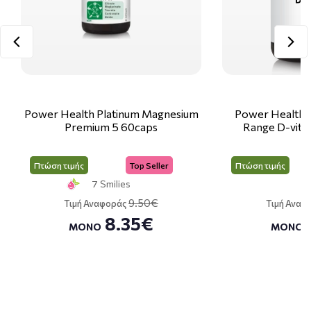
Power Health Platinum Magnesium
Power Health C
Premium 5 60caps
Range D-vit3
Πτώση τιμής
Top Seller
Πτώση τιμής
7 Smilies
9.50€
Τιμή Αναφοράς
Τιμή Αναφ
8.35€
ΜΟΝΟ
ΜΟΝΟ