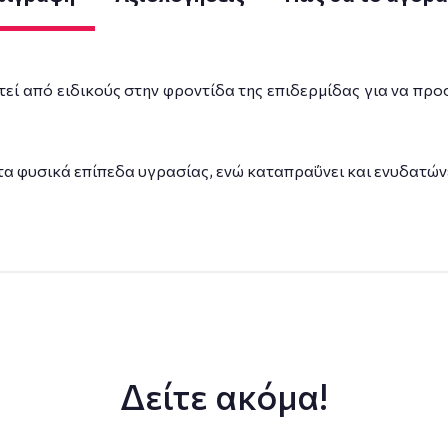
τεί από ειδικούς στην φροντίδα της επιδερμίδας για να π
α φυσικά επίπεδα υγρασίας, ενώ καταπραΰνει και ενυδατώνε
Δείτε ακόμα!