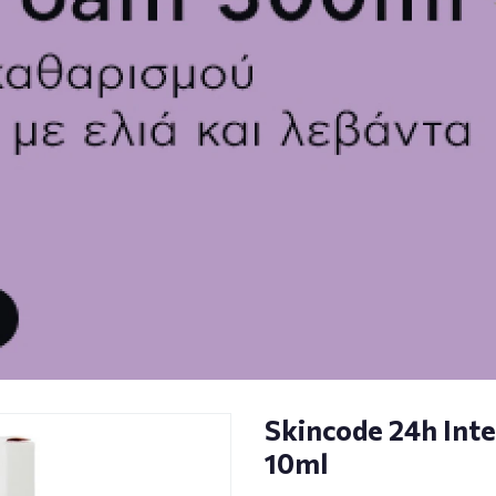
Skincode 24h Inte
10ml