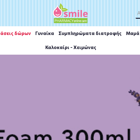
άσεις δώρων
Γυναίκα
Συμπληρώματα διατροφής
Μαμά 
Καλοκαίρι - Χειμώνας
oisturizing Lip Balm 10ml