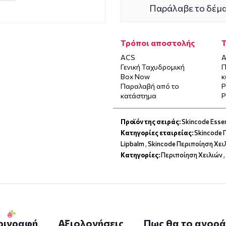
Παράλαβε το δέμα
Τρόποι αποστολής
ACS
Α
Γενική Ταχυδρομική
Π
Box Now
κ
Παραλαβή από το
P
κατάστημα
P
Προϊόν της σειράς:
Skincode Essen
Κατηγορίες εταιρείας:
Skincode 
Lipbalm
,
Skincode Περιποίηση Χει
Κατηγορίες:
Περιποίηση Χειλιών
,
ριγραφή
Αξιολογήσεις
Πως θα το αγορ