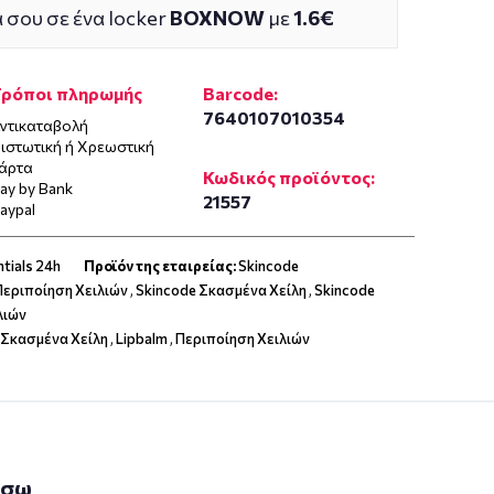
 σου σε ένα locker
BOXNOW
με
1.6€
Τρόποι πληρωμής
Barcode:
7640107010354
ντικαταβολή
ιστωτική ή Χρεωστική
άρτα
Κωδικός προϊόντος:
ay by Bank
21557
aypal
tials 24h
Προϊόν της εταιρείας:
Skincode
Περιποίηση Χειλιών
,
Skincode Σκασμένα Χείλη
,
Skincode
λιών
Σκασμένα Χείλη
,
Lipbalm
,
Περιποίηση Χειλιών
άσω