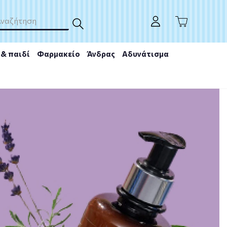
& παιδί
Φαρμακείο
Άνδρας
Αδυνάτισμα