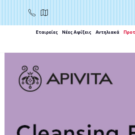
ΑΓΟΡΑ
Εταιρείες
Νέες Αφίξεις
Αντηλιακά
Προτ
Αρχική
/
Εταιρίες
/
Skincode
/
Skincode 24h Intensive M