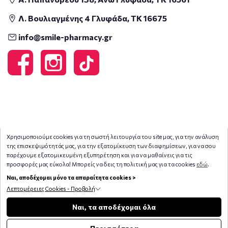
Λ. Βουλιαγμένης 4 Γλυφάδα, ΤΚ 16675
info@smile-pharmacy.gr
Χρησιμοποιούμε cookies για τη σωστή λειτουργία του site μας, για την ανάλυση
της επισκεψιμότητάς μας, για την εξατομίκευση των διαφημίσεων, για να σου
παρέχουμε εξατομικευμένη εξυπηρέτηση και για να μαθαίνεις για τις
προσφορές μας εύκολα! Μπορείς να δεις τη πολιτική μας για τα cookies
εδώ
.
Ναι, αποδέχομαι μόνο τα απαραίτητα cookies >
Λεπτομέρειες Cookies - Προβολή
Copyright © 2026
smile-pharmacy.gr
Φίλτρα
Ναι, τα αποδέχομαι όλα