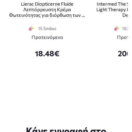
Lierac Diopticerne Fluide
Intermed The Sk
Λεπτόρρευστη Κρέμα
Light Therapy Ki
Φωτεινότητας για διόρθωση των …
Deco
15 Smilies
162 S
Προτεινόμενο
Προτε
18.48€
200
Κάνε εγγραφή στο