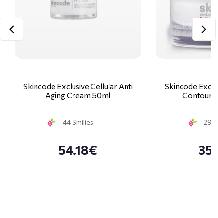
Skincode Exclusive Cellular Anti
Skincode Exclus
Aging Cream 50ml
Contour 
44 Smilies
29 S
54.18€
35