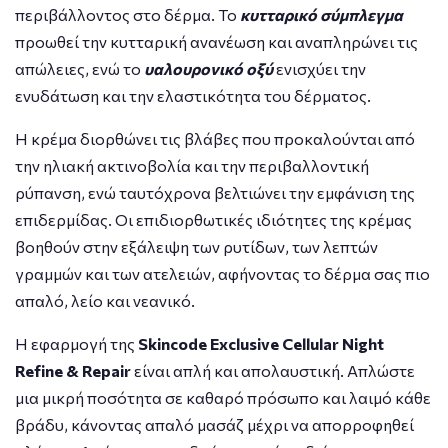
περιβάλλοντος στο δέρμα. Το
κυτταρικό σύμπλεγμα
προωθεί την κυτταρική ανανέωση και αναπληρώνει τις
απώλειες, ενώ το
υαλουρονικό οξύ
ενισχύει την
ενυδάτωση και την ελαστικότητα του δέρματος.
Η κρέμα διορθώνει τις βλάβες που προκαλούνται από
την ηλιακή ακτινοβολία και την περιβαλλοντική
ρύπανση, ενώ ταυτόχρονα βελτιώνει την εμφάνιση της
επιδερμίδας. Οι επιδιορθωτικές ιδιότητες της κρέμας
βοηθούν στην εξάλειψη των ρυτίδων, των λεπτών
γραμμών και των ατελειών, αφήνοντας το δέρμα σας πιο
απαλό, λείο και νεανικό.
Η εφαρμογή της
Skincode Exclusive Cellular Night
Refine & Repair
είναι απλή και απολαυστική. Απλώστε
μια μικρή ποσότητα σε καθαρό πρόσωπο και λαιμό κάθε
βράδυ, κάνοντας απαλό μασάζ μέχρι να απορροφηθεί