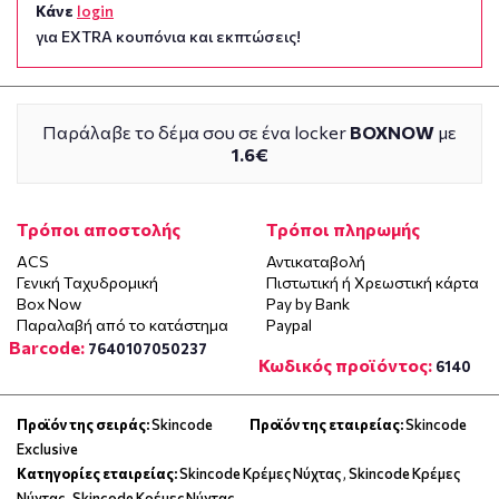
Κάνε
login
για EXTRA κουπόνια και εκπτώσεις!
Παράλαβε το δέμα σου σε ένα locker
BOXNOW
με
1.6€
Τρόποι αποστολής
Τρόποι πληρωμής
ACS
Αντικαταβολή
Γενική Ταχυδρομική
Πιστωτική ή Χρεωστική κάρτα
Box Now
Pay by Bank
Παραλαβή από το κατάστημα
Paypal
Barcode:
7640107050237
Κωδικός προϊόντος:
6140
Προϊόν της σειράς:
Skincode
Προϊόν της εταιρείας:
Skincode
Exclusive
Κατηγορίες εταιρείας:
Skincode Κρέμες Νύχτας
,
Skincode Κρέμες
Νύχτας
,
Skincode Κρέμες Νύχτας
,