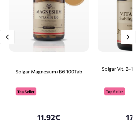
Solgar Vit. B-1
Solgar Magnesium+B6 100Tab
1
Top Seller
Top Seller
11.92€
17