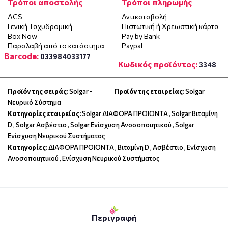
Τρόποι αποστολής
Τρόποι πληρωμής
ACS
Αντικαταβολή
Γενική Ταχυδρομική
Πιστωτική ή Χρεωστική κάρτα
Box Now
Pay by Bank
Παραλαβή από το κατάστημα
Paypal
Barcode:
033984033177
Κωδικός προϊόντος:
3348
Προϊόν της σειράς:
Solgar -
Προϊόν της εταιρείας:
Solgar
Νευρικό Σύστημα
Κατηγορίες εταιρείας:
Solgar ΔΙΑΦΟΡΑ ΠΡΟΙΟΝΤΑ
,
Solgar Βιταμίνη
D
,
Solgar Ασβέστιο
,
Solgar Ενίσχυση Ανοσοποιητικού
,
Solgar
Ενίσχυση Νευρικού Συστήματος
Κατηγορίες:
ΔΙΑΦΟΡΑ ΠΡΟΙΟΝΤΑ
,
Βιταμίνη D
,
Ασβέστιο
,
Ενίσχυση
Ανοσοποιητικού
,
Ενίσχυση Νευρικού Συστήματος
Περιγραφή