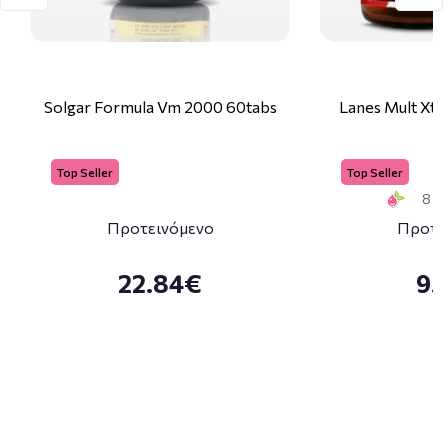
Solgar Formula Vm 2000 60tabs
Lanes Mult Xtr
Top Seller
Top Seller
8 Sm
Προτεινόμενο
Προτε
22.84€
9.