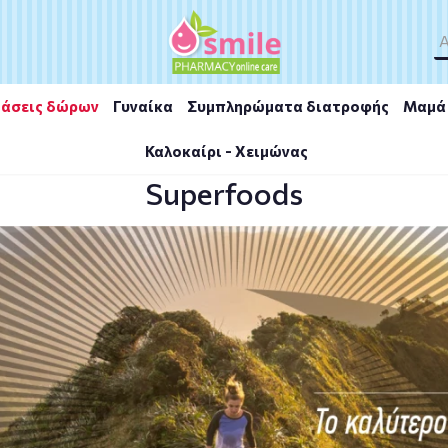
άσεις δώρων
Γυναίκα
Συμπληρώματα διατροφής
Μαμά 
Καλοκαίρι - Χειμώνας
Superfoods