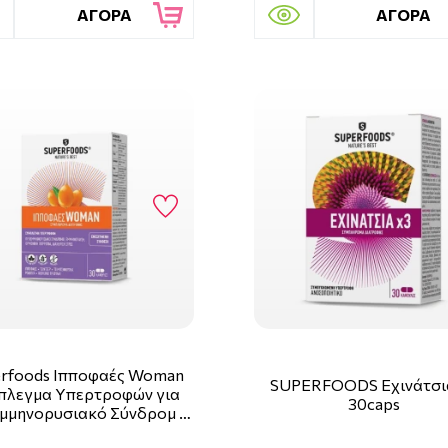
ΑΓΟΡΑ
ΑΓΟΡΑ
rfoods Ιπποφαές Woman
SUPERFOODS Εχινάτσι
πλεγμα Υπερτροφών για
30caps
μμηνορυσιακό Σύνδρομ …