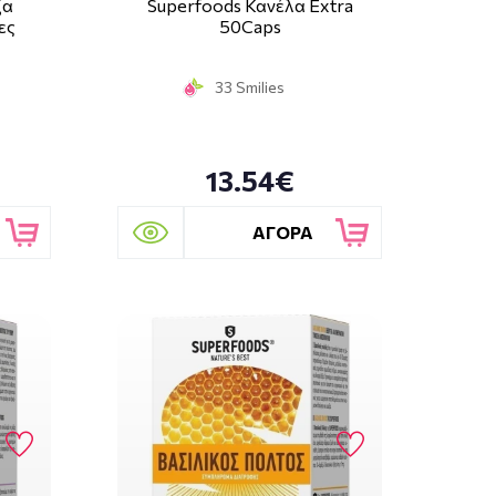
ζα
Superfoods Κανέλα Extra
ες
50Caps
33 Smilies
13.54€
ΑΓΟΡΑ