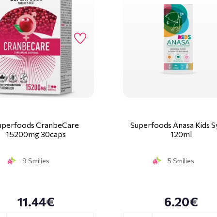
uperfoods CranbeCare
Superfoods Anasa Kids S
15200mg 30caps
120ml
9 Smilies
5 Smilies
11.44€
6.20€