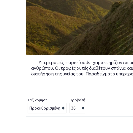
Υπερτροφές -superfoods- χαρακτηρίζονται οι
ανθρώπου. Οι τροφές αυτές διαθέτουν σπάνια και
διατήρηση της υγείας του. Παραδείγματα υπερτροφ
και πολλές ακόμα. Οι υπερτροφές χρησιμοποιούντα
Η αποτελεσματικότητά τους έχει αποδειχθεί μ
ανάλογα με το ποιες ευδοκιμούν στο κλίμ
Ταξινόμηση
Προβολή
Η SUPERFOODS® προσφέρει μια ευρεία ποικιλία π