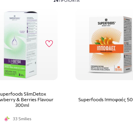
24
ΠΡΟΪΌΝΤΑ
 χρησιμότητα προϊόντα. Η SUPERFOODS® αποτελεί μια καινοτόμο 
ι η φύση στο σύγχρονο άνθρωπο. Η αποστολή της είναι να υποσ
ημάτων συνεργώντας στην ενίσχυση της υγείας, της ομορφιάς και
 παρασκευάζει φυσικά προϊόντα υψηλής διατροφικής αξίας, πλού
αι μέσω καινοτόμων επιστημονικών μεθόδων και δημιουργούν μί
σφραγίζουν τη βέλτιστη απορρόφηση των συστατικών, ώστε να απ
ωποι για να νιώθουν καθημερινά η καλύτερη εκδοχή του εαυτού
Superfoods SlimDetox
wberry & Berries Flavour
Superfoods Ιπποφαές 5
300ml
33 Smilies