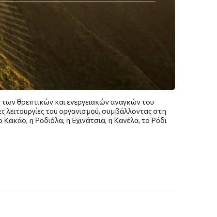
ς των θρεπτικών και ενεργειακών αναγκών του
ες λειτουργίες του οργανισμού, συμβάλλοντας στη
Κακάο, η Ροδιόλα, η Εχινάτσια, η Κανέλα, το Ρόδι
 έχει ταυτιστεί με συγκεκριμένη δράση και οφέλη.
χέση και ιστορία με συγκεκριμένες υπερτροφές
ι φρούτα που φυτρώνουν στον πλανήτη μας.
σα από τις πιο εξελιγμένες διαδικασίες ώστε να