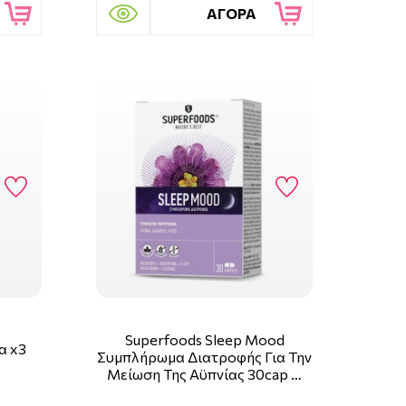
ΑΓΟΡΑ
Superfoods Sleep Mood
α x3
Συμπλήρωμα Διατροφής Για Την
Μείωση Της Αϋπνίας 30cap …