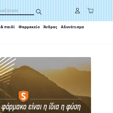
& παιδί
Φαρμακείο
Άνδρας
Αδυνάτισμα