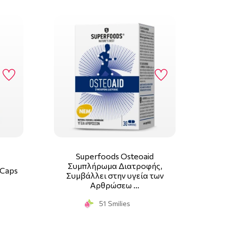
εταιρεία, που προάγει την υγεία, την ποιότητα
τηρίξει τους καταναλωτές στη μάχη κατά των
 της ευεξίας τους.
σια σε απαραίτητα ευεργετικά συστατικά. Τα
α πλήρη σειρά προϊόντων. Η σοφία της φύσης σε
ελευθερώνεται η δύναμη που χρειάζονται οι
 τους
Superfoods Osteoaid
Συμπλήρωμα Διατροφής,
0Caps
Συμβάλλει στην υγεία των
Αρθρώσεω …
51 Smilies