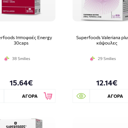
rfoods Ιπποφαές Energy
Superfoods Valeriana plu
30caps
κάψουλες
38 Smilies
29 Smilies
15.64€
12.14€
ΑΓΟΡΑ
ΑΓΟΡΑ