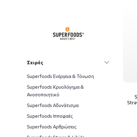
παραδοθούν τα καλύτερα σε ποιότητα καθώς και
ζωής και τη δύναμη που μπορεί να προσφέρε
καθημερινών προβλ
Αξιοποιώντας τις υπερτροφές ως πρώτη ύλη,
συστατικά αυτά εκχυλίζονται και συμπυκνώνοντ
συνδυασμό με τη δύναμη της επιστήμης επι
άνθρ
Σειρές
Superfoods Ενέργεια & Τόνωση
Superfoods Κρυολόγημα &
Ανοσοποιητικό
Stra
Superfoods Αδυνάτισμα
Superfoods Ιπποφαές
Superfoods Αρθρώσεις