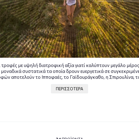
 τροφές με υψηλή διατροφική αξία γιατί καλύπτουν μεγάλο μέρο
 μοναδικά συστατικά τα οποία δρουν ευεργετικά σε συγκεκριμέν
ών αποτελούν το Ιπποφαές, το Γαϊδουράγκαθο, η Σπιρουλίνα, το 
ι εδώ και χιλιάδες χρόνια από λαούς σε όλο τον κόσμο. Κάθε μια
έσα από τη μακροχρόνια χρήση, ενώ κάθε χώρα έχει ιδιαίτερη σ
ΠΕΡΙΣΣΟΤΕΡΑ
α του τόπου της. Αποτελούν από τους αρχαιότερους καρπούς κα
Γνωρίστε τις σειρές προϊόντων της SUPERFOODS®
ροϊόντων τα οποία έχουν δημιουργηθεί από φυσικά συστατικά, μέ