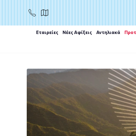
Εταιρείες
Νέες Αφίξεις
Αντηλιακά
Προτ
Αρχική
/
Εταιρίες
/
Superfoods