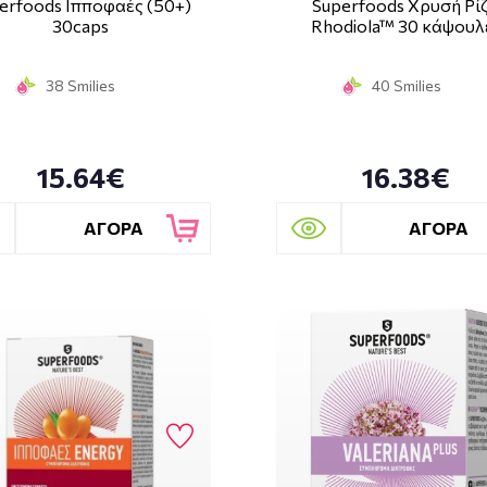
erfoods Ιπποφαές (50+)
Superfoods Χρυσή Ρί
30caps
Rhodiola™ 30 κάψουλ
38 Smilies
40 Smilies
15.64€
16.38€
ΑΓΟΡΑ
ΑΓΟΡΑ