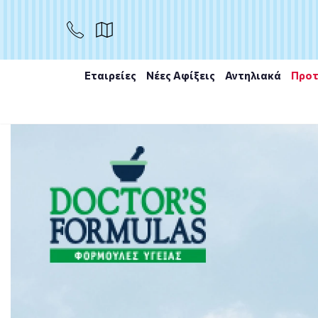
Το προϊόν εξαντλήθηκε
Μη διαθέσιμο
Εταιρείες
Νέες Αφίξεις
Αντηλιακά
Προτ
Αρχική
/
Εταιρίες
/
Superfoods
/
SUPERFOODS SPIRUL