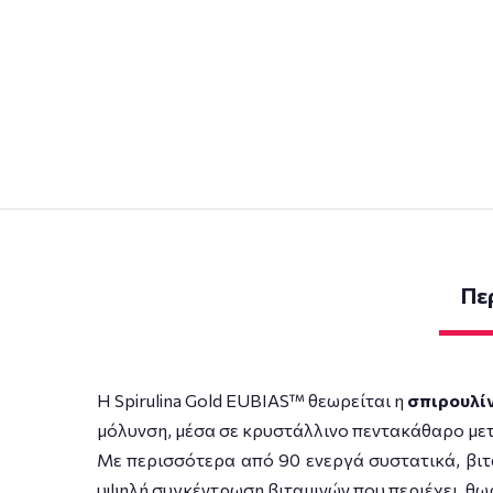
Πε
Η Spirulina Gold EUBIAS™ θεωρείται η
σπιρουλί
μόλυνση, μέσα σε κρυστάλλινο πεντακάθαρο μετ
Με περισσότερα από 90 ενεργά συστατικά, βιτα
υψηλή συγκέντρωση βιταμινών που περιέχει, θωρ