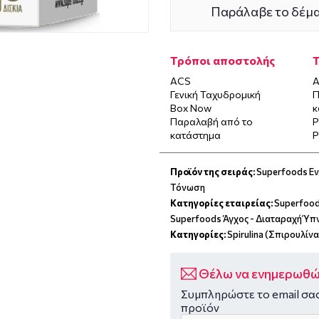
Παράλαβε το δέμα
Τρόποι αποστολής
ACS
Α
Γενική Ταχυδρομική
Π
Box Now
κ
Παραλαβή από το
P
κατάστημα
P
Προϊόν της σειράς:
Superfoods Εν
Τόνωση
Κατηγορίες εταιρείας:
Superfood
Superfoods Άγχος - Διαταραχή Ύπ
Κατηγορίες:
Spirulina (Σπιρουλίνα
Θέλω να ενημερωθώ 
Συμπληρώστε το email σας
προϊόν