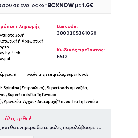
 σου σε ένα locker
BOXNOW
με
1.6€
Τρόποι πληρωμής
Barcode:
3800205361060
ντικαταβολή
ιστωτική ή Χρεωστική
άρτα
Κωδικός προϊόντος:
ay by Bank
6512
aypal
έργεια &
Προϊόν της εταιρείας:
Superfoods
s Spirulina (Σπιρουλίνα)
,
Superfoods Αμινοξέα
,
νου
,
Superfoods Για Τη Γυναίκα
)
,
Αμινοξέα
,
Άγχος - Διαταραχή Ύπνου
,
Για Τη Γυναίκα
μόλις έρθει!
 και θα ενημερωθείτε μόλις παραλάβουμε το