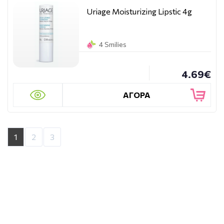
Uriage Moisturizing Lipstic 4g
4 Smilies
4.69€
ΑΓΟΡΑ
1
2
3