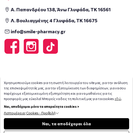
Α. Παπανδρέου 138, Άνω Γλυφάδα, ΤΚ 16561
Λ. Βουλιαγμένης 4 Γλυφάδα, ΤΚ 16675
info@smile-pharmacy.gr
Χρησιμοποιούμε cookies για τη σωστή λειτουργία του site μας, για την ανάλυση
της επισκεψιμότητάς μας, για την εξατομίκευση των διαφημίσεων, για να σου
παρέχουμε εξατομικευμένη εξυπηρέτηση και για να μαθαίνεις για τις
προσφορές μας εύκολα! Μπορείς να δεις τη πολιτική μας για τα cookies
εδώ
.
Ναι, αποδέχομαι μόνο τα απαραίτητα cookies >
Λεπτομέρειες Cookies - Προβολή
Φίλτρα
Ναι, τα αποδέχομαι όλα
Copyright © 2026
smile-pharmacy.gr