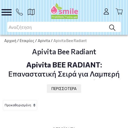
Αρχική
/
Εταιρίες
/
Apivita
/
Apivita Bee Radiant
Apivita Bee Radiant
Apivita BEE RADIANT
:
Επαναστατική Σειρά για Λαμπερή
και Νεανική Επιδερμίδα
ΠΕΡΙΣΣΟΤΕΡΑ
Η
BEE RADIANT
της
APIVITA
αποτελεί μια καινοτόμα λύση
φροντίδας της επιδερμίδας, σχεδιασμένη με
πατενταρισμένο εκχύλισμα πρόπολης και λευκή παιώνια,
δύο ισχυρά φυσικά συστατικά που δρουν πολυδιάστατα,
προσφέροντας
αντιγήρανση, προστασία και λάμψη
στο
δέρμα.