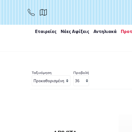
Εταιρείες
Νέες Αφίξεις
Αντηλιακά
Προτ
Αρχική
/
Εταιρίες
/
Apivita
/
Apivita Keratin Repair
Ταξινόμηση
Προβολή