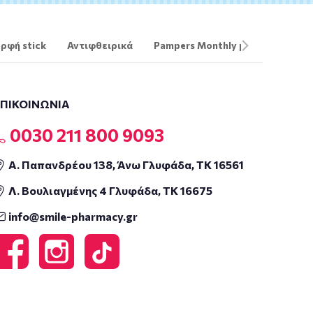
ρφή stick
Αντιφθειρικά
Pampers Monthly pack
The O
ΕΠΙΚΟΙΝΩΝΙΑ
0030 211 800 9093
Α. Παπανδρέου 138, Άνω Γλυφάδα, ΤΚ 16561
Λ. Βουλιαγμένης 4 Γλυφάδα, ΤΚ 16675
info@smile-pharmacy.gr