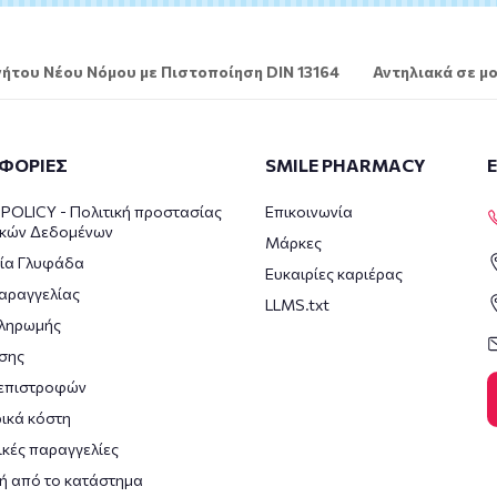
ήτου Νέου Νόμου με Πιστοποίηση DIN 13164
Αντηλιακά σε μο
ΦΟΡΙΕΣ
SMILE PHARMACY
POLICY - Πολιτική προστασίας
Επικοινωνία
κών Δεδομένων
Μάρκες
ία Γλυφάδα
Ευκαιρίες καριέρας
αραγγελίας
LLMS.txt
πληρωμής
σης
 επιστροφών
ικά κόστη
κές παραγγελίες
ή από το κατάστημα