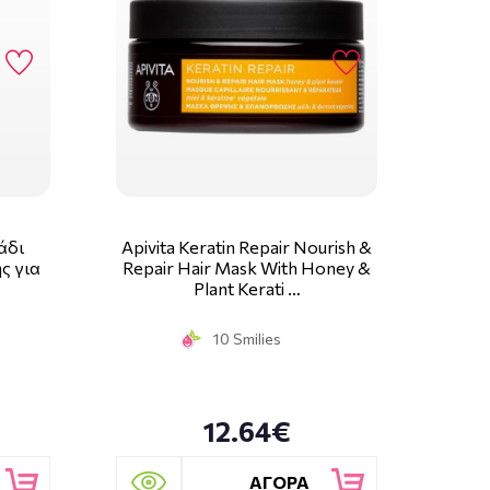
Λάδι
Apivita Keratin Repair Nourish &
ς για
Repair Hair Mask With Honey &
Plant Kerati …
10 Smilies
12.64€
ΑΓΟΡΑ