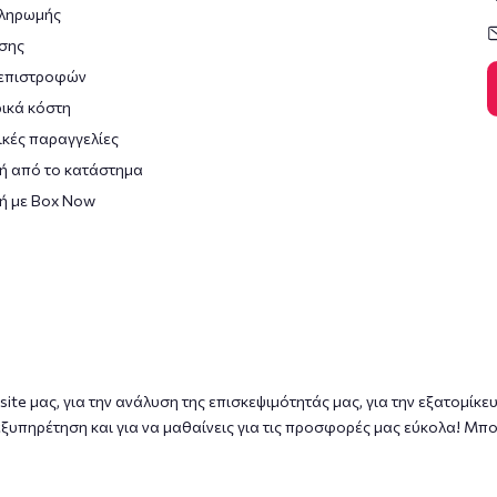
πληρωμής
σης
 επιστροφών
ικά κόστη
κές παραγγελίες
ή από το κατάστημα
ή με Box Now
ite μας, για την ανάλυση της επισκεψιμότητάς μας, για την εξατομίκε
ξυπηρέτηση και για να μαθαίνεις για τις προσφορές μας εύκολα! Μπο