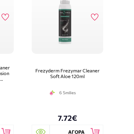
eaner
Frezyderm Frezymar Cleaner
usion
Soft Aloe 120ml
 …
6 Smilies
7.72€
ΑΓΟΡΑ