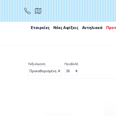
Εταιρείες
Νέες Αφίξεις
Αντηλιακά
Προτ
Αρχική
/
Εταιρίες
/
Frezyderm
/
Frezyderm Frezymar
Ταξινόμηση
Προβολή