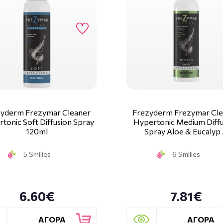
yderm Frezymar Cleaner
Frezyderm Frezymar Cl
tonic Soft Diffusion Spray
Hypertonic Medium Diff
120ml
Spray Aloe & Eucalyp
5 Smilies
6 Smilies
6.60€
7.81€
ΑΓΟΡΑ
ΑΓΟΡΑ