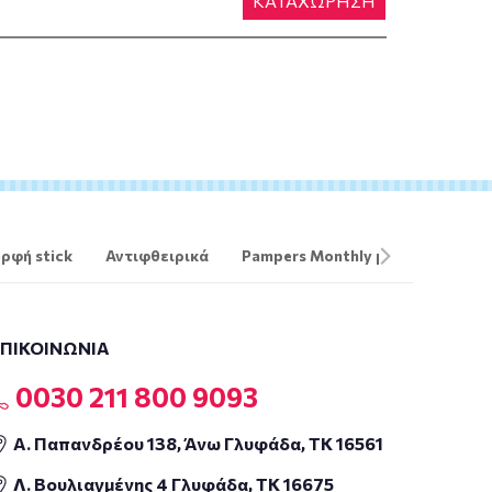
ΚΑΤΑΧΩΡΗΣΗ
ρφή stick
Αντιφθειρικά
Pampers Monthly pack
The O
ΕΠΙΚΟΙΝΩΝΙΑ
0030 211 800 9093
Α. Παπανδρέου 138, Άνω Γλυφάδα, ΤΚ 16561
Λ. Βουλιαγμένης 4 Γλυφάδα, ΤΚ 16675