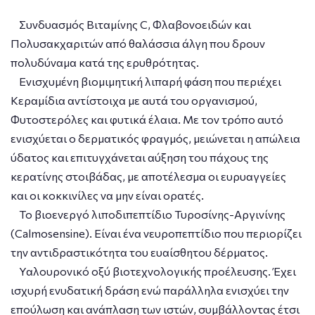
Συνδυασμός Βιταμίνης C, Φλαβονοειδών και
Πολυσακχαριτών από θαλάσσια άλγη που δρουν
πολυδύναμα κατά της ερυθρότητας.
Ενισχυμένη βιομιμητική λιπαρή φάση που περιέχει
Κεραμίδια αντίστοιχα με αυτά του οργανισμού,
Φυτοστερόλες και φυτικά έλαια. Με τον τρόπο αυτό
ενισχύεται ο δερματικός φραγμός, μειώνεται η απώλεια
ύδατος και επιτυγχάνεται αύξηση του πάχους της
κερατίνης στοιβάδας, με αποτέλεσμα οι ευρυαγγείες
και οι κοκκινίλες να μην είναι ορατές.
Το βιοενεργό λιποδιπεπτίδιο Τυροσίνης-Αργινίνης
(Calmosensine). Είναι ένα νευροπεπτίδιο που περιορίζει
την αντιδραστικότητα του ευαίσθητου δέρματος.
Υαλουρονικό οξύ βιοτεχνολογικής προέλευσης. Έχει
ισχυρή ενυδατική δράση ενώ παράλληλα ενισχύει την
επούλωση και ανάπλαση των ιστών, συμβάλλοντας έτσι