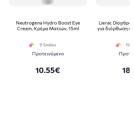
Neutrogena Hydro Boost Eye
Lierac Dioptipo
Cream, Κρέμα Ματιών, 15ml
για διόρθωση στ
9 Smilies
15 S
Προτεινόμενο
Προτε
10.55€
18