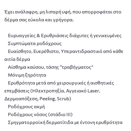
Έχει ανάλαφρη, μη λιπαρή υφή, που απορροφάται στο
δέρμα σας εύκολα και γρήγορα.
Eυρυαγγείες & Ερυθριάσεις διάχυτες ή γενικευμένες
Συμπτώματα ροδόχρους
Ευαίσθητο, Ευερέθιστο, Υπεραντιδραστικό από κάθε
αιτία δέρμα
Αίσθημα καύσου, τάσης “τραβήγματος”
Μόνιμη ξηρότητα
Ερυθρότητα μετά από χειρουργικές ή αισθητικές
επεμβάσεις (Hλεκτροπηξία, Αγγειακό Laser,
Δερμοαπόξεση, Peeling, Scrub)
Ροδόχρους ακμή
Ροδόχρους νόσος (στάδιο ΙΙΙ)
Σμηγματορροϊκή δερματίτιδα με έντονη ερυθρότητα