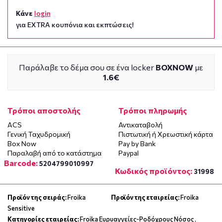
Κάνε
login
για EXTRA κουπόνια και εκπτώσεις!
Παράλαβε το δέμα σου σε ένα locker
BOXNOW
με
1.6€
Τρόποι αποστολής
Τρόποι πληρωμής
ACS
Αντικαταβολή
Γενική Ταχυδρομική
Πιστωτική ή Χρεωστική κάρτα
Box Now
Pay by Bank
Παραλαβή από το κατάστημα
Paypal
Barcode:
5204799010997
Κωδικός προϊόντος:
31998
Προϊόν της σειράς:
Froika
Προϊόν της εταιρείας:
Froika
Sensitive
Κατηγορίες εταιρείας:
Froika Ευρυαγγείες-Ροδόχρους Νόσος
,