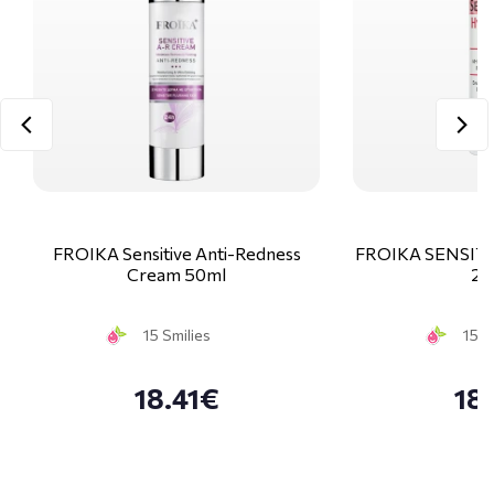
FROIKA Sensitive Anti-Redness
FROIKA SENSITIV
Cream 50ml
20
15 Smilies
15 S
18.41€
18