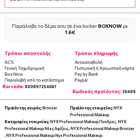
Παράλαβε το δέμα σου σε ένα locker
BOXNOW
με
1.6€
Τρόποι αποστολής
Τρόποι πληρωμής
ACS
Αντικαταβολή
Γενική Ταχυδρομική
Πιστωτική ή Χρεωστική κάρτα
Box Now
Pay by Bank
Παραλαβή από το κατάστημα
Paypal
Barcode:
800897254681
Κωδικός προϊόντος:
36489
Προϊόν της σειράς:
Bronzer
Προϊόν της εταιρείας:
NYX
Professional Makeup
Κατηγορίες εταιρείας:
NYX Professional Makeup Πούδρες
,
NYX
Professional Makeup Νέες Αφίξεις
,
NYX Professional Makeup Bronzer
,
NYX Professional Makeup Nyx Professional Makeup