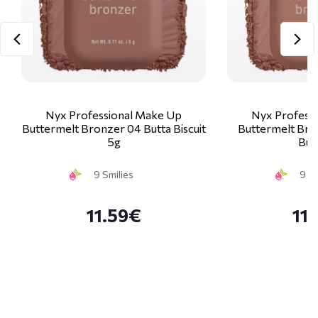
Nyx Professional Make Up
Nyx Profess
Buttermelt Bronzer 04 Butta Biscuit
Buttermelt Bro
5g
But
9 Smilies
9 Sm
11.59€
11