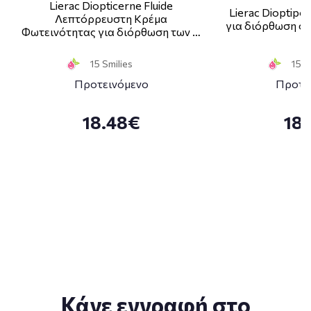
Lierac Diopticerne Fluide
Lierac Dioptipo
Λεπτόρρευστη Κρέμα
για διόρθωση στ
Φωτεινότητας για διόρθωση των …
15 Smilies
15 S
Προτεινόμενο
Προτε
18.48€
18
Κάνε εγγραφή στο