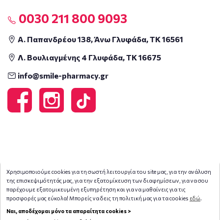
0030 211 800 9093
Α. Παπανδρέου 138, Άνω Γλυφάδα, ΤΚ 16561
Λ. Βουλιαγμένης 4 Γλυφάδα, ΤΚ 16675
info@smile-pharmacy.gr
Χρησιμοποιούμε cookies για τη σωστή λειτουργία του site μας, για την ανάλυση
της επισκεψιμότητάς μας, για την εξατομίκευση των διαφημίσεων, για να σου
παρέχουμε εξατομικευμένη εξυπηρέτηση και για να μαθαίνεις για τις
προσφορές μας εύκολα! Μπορείς να δεις τη πολιτική μας για τα cookies
εδώ
.
Ναι, αποδέχομαι μόνο τα απαραίτητα cookies >