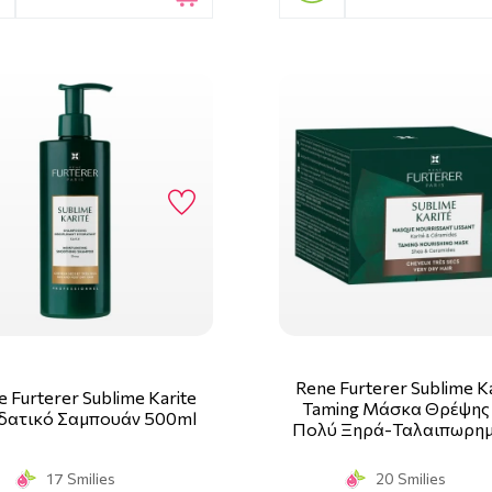
Rene Furterer Sublime K
 Furterer Sublime Karite
Taming Μάσκα Θρέψης 
δατικό Σαμπουάν 500ml
Πολύ Ξηρά-Ταλαιπωρημ
17 Smilies
20 Smilies