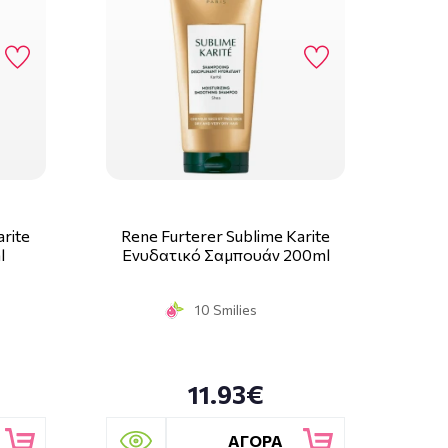
arite
Rene Furterer Sublime Karite
l
Ενυδατικό Σαμπουάν 200ml
10 Smilies
11.93€
ΑΓΟΡΑ