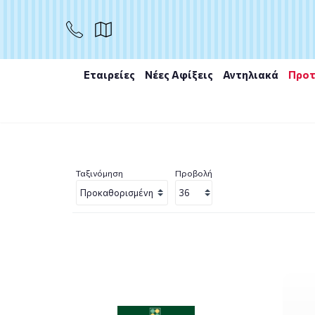
Εταιρείες
Νέες Αφίξεις
Αντηλιακά
Προτ
Αρχική
/
Εταιρίες
/
Rene Furterer
/
Rene Furterer Subl
Ταξινόμηση
Προβολή