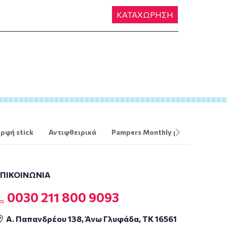
ΚΑΤΑΧΩΡΗΣΗ
ρφή stick
Αντιφθειρικά
Pampers Monthly pack
The O
ΕΠΙΚΟΙΝΩΝΙΑ
0030 211 800 9093
Α. Παπανδρέου 138, Άνω Γλυφάδα, ΤΚ 16561