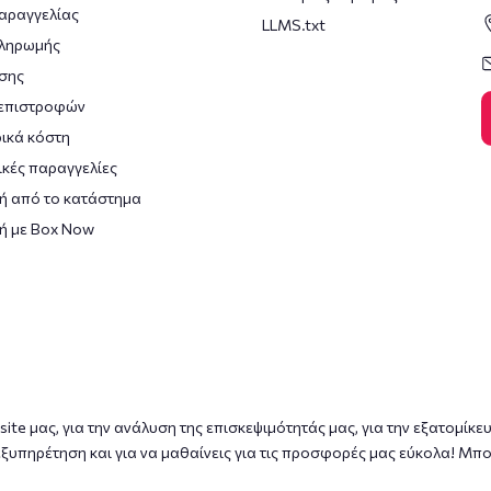
αραγγελίας
LLMS.txt
πληρωμής
σης
 επιστροφών
ικά κόστη
κές παραγγελίες
ή από το κατάστημα
ή με Box Now
ite μας, για την ανάλυση της επισκεψιμότητάς μας, για την εξατομίκε
ξυπηρέτηση και για να μαθαίνεις για τις προσφορές μας εύκολα! Μπο