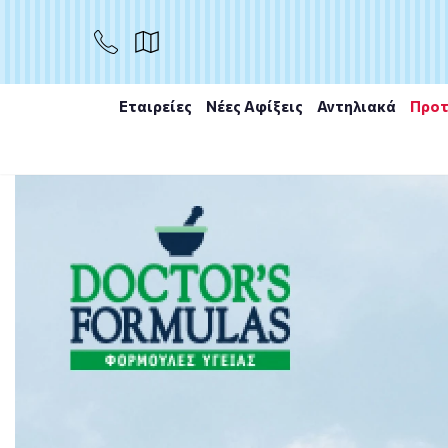
ΑΓΟΡΑ
Εταιρείες
Νέες Αφίξεις
Αντηλιακά
Προτ
Αρχική
/
Εταιρίες
/
Solgar
/
SOLGAR DONG QUAI 520