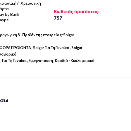
ιστωτική ή Χρεωστική
άρτα
Κωδικός προϊόντος:
ay by Bank
757
aypal
αραγωγική &
Προϊόν της εταιρείας:
Solgar
ΙΑΦΟΡΑ ΠΡΟΙΟΝΤΑ
,
Solgar Για Τη Γυναίκα
,
Solgar
κλοφορικό
,
Για Τη Γυναίκα
,
Εμμηνόπαυση
,
Καρδιά - Κυκλοφορικό
άσω