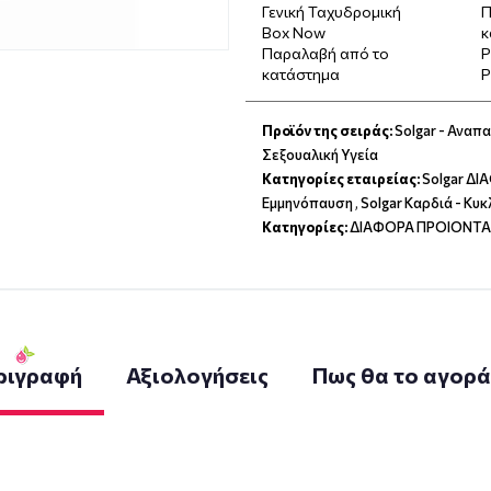
Γενική Ταχυδρομική
Π
Box Now
κ
Παραλαβή από το
P
κατάστημα
P
Προϊόν της σειράς:
Solgar - Αναπ
Σεξουαλική Υγεία
Κατηγορίες εταιρείας:
Solgar Δ
Εμμηνόπαυση
,
Solgar Καρδιά - Κυ
Κατηγορίες:
ΔΙΑΦΟΡΑ ΠΡΟΙΟΝΤΑ
ριγραφή
Αξιολογήσεις
Πως θα το αγορ