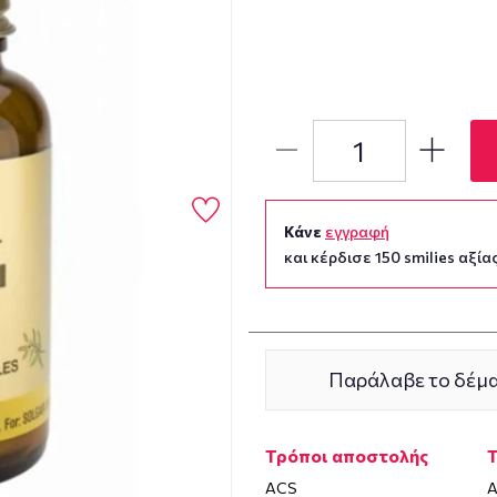
Κάνε
εγγραφή
και κέρδισε 150 smilies αξίας
Παράλαβε το δέμα
Τρόποι αποστολής
ACS
Α