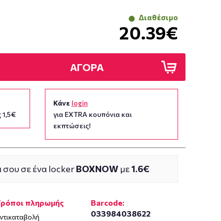
Διαθέσιμο
20.39€
ΑΓΟΡΑ
Κάνε
login
 1,5€
για EXTRA κουπόνια και
εκπτώσεις!
 σου σε ένα locker
BOXNOW
με
1.6€
Τρόποι πληρωμής
Barcode:
033984038622
ντικαταβολή