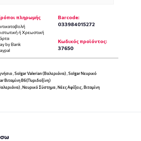
Τρόποι πληρωμής
Barcode:
033984015272
ντικαταβολή
ιστωτική ή Χρεωστική
άρτα
Κωδικός προϊόντος:
ay by Bank
37650
aypal
γνήσιο
,
Solgar Valerian (Βαλεριάνα)
,
Solgar Νευρικό
ar Βιταμίνη B6(Πυριδοξίνη)
(Βαλεριάνα)
,
Νευρικό Σύστημα
,
Νέες Αφίξεις
,
Βιταμίνη
άσω