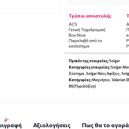
Τρόποι αποστολής
ACS
Α
Γενική Ταχυδρομική
Π
Box Now
κ
Παραλαβή από το
P
κατάστημα
P
Προϊόν της εταιρείας:
Solgar
Κατηγορίες εταιρείας:
Solgar Μα
Σύστημα
,
Solgar Νέες Αφίξεις
,
Solg
Κατηγορίες:
Μαγνήσιο
,
Valerian 
B6(Πυριδοξίνη)
ριγραφή
Αξιολογήσεις
Πως θα το αγορ