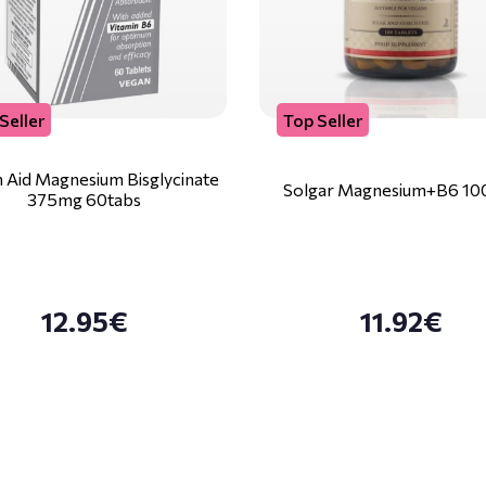
Seller
Top Seller
 Aid Magnesium Bisglycinate
Solgar Magnesium+B6 10
375mg 60tabs
12.95€
11.92€