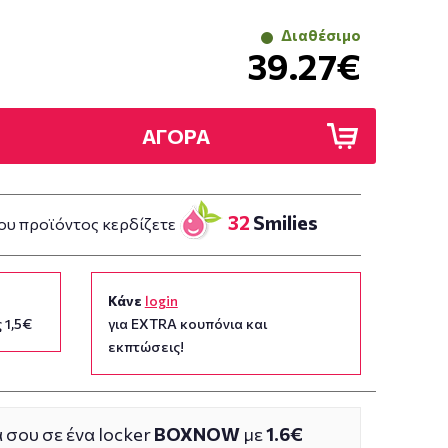
Διαθέσιμο
39.27€
ΑΓΟΡΑ
32
Smilies
ου προϊόντος κερδίζετε
Κάνε
login
 1,5€
για EXTRA κουπόνια και
εκπτώσεις!
 σου σε ένα locker
BOXNOW
με
1.6€