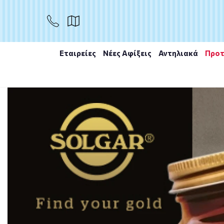
ΑΓΟΡΑ
Εταιρείες
Νέες Αφίξεις
Αντηλιακά
Προτ
Αρχική
/
Εταιρίες
/
Solgar
/
Solgar Griffonia 5-HTP Co