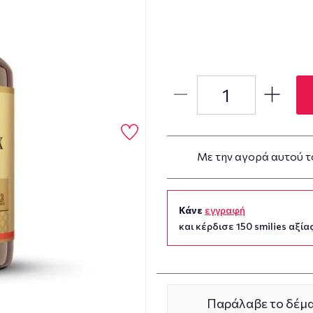
Με την αγορά αυτού τ
Κάνε
εγγραφή
και κέρδισε 150 smilies αξίας
Παράλαβε το δέμα