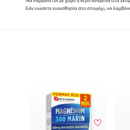
Να λαμβάνεται με χυμό ή νερό ανάμεσα στα γεύ
Εάν νιώσετε ευαισθησία στο στομάχι, να λαμβάνε