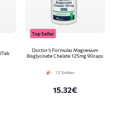
Top Seller
Doctor’s Formulas Magnesium
0Tab
Bisglycinate Chelate 125mg 90caps
12 Smilies
15.32€