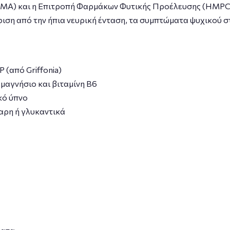
) και η Επιτροπή Φαρμάκων Φυτικής Προέλευσης (HMPC) έ
η από την ήπια νευρική ένταση, τα συμπτώματα ψυχικού στρ
(από Griffonia)
μαγνήσιο και βιταμίνη Β6
κό ύπνο
ρη ή γλυκαντικά