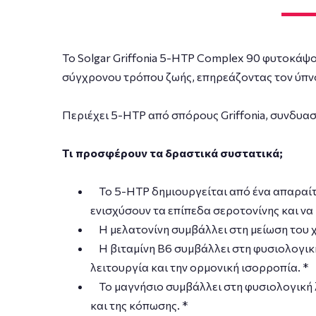
Το Solgar Griffonia 5-HTP Complex 90 φυτοκάψο
σύγχρονου τρόπου ζωής, επηρεάζοντας τον ύπνο
Περιέχει 5-HTP από σπόρους Griffonia, συνδυαστ
Τι προσφέρουν τα δραστικά συστατικά;
Το 5-HTP δημιουργείται από ένα απαραίτη
ενισχύσουν τα επίπεδα σεροτονίνης και να 
Η μελατονίνη συμβάλλει στη μείωση του χρ
Η βιταμίνη Β6 συμβάλλει στη φυσιολογική
λειτουργία και την ορμονική ισορροπία. *
Το μαγνήσιο συμβάλλει στη φυσιολογική λ
και της κόπωσης. *