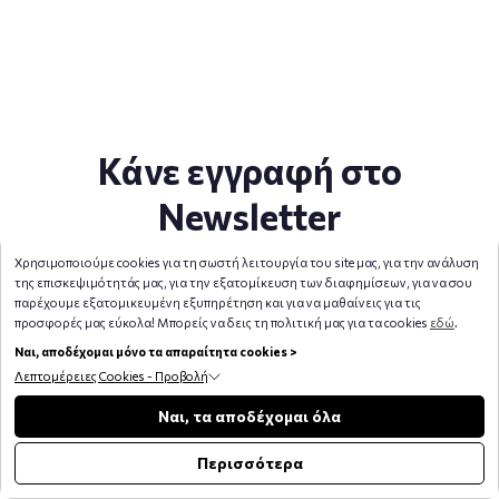
Κάνε εγγραφή στο
Newsletter
για να μαθαίνεις πρώτος τις προσφορές μας
Χρησιμοποιούμε cookies για τη σωστή λειτουργία του site μας, για την ανάλυση
της επισκεψιμότητάς μας, για την εξατομίκευση των διαφημίσεων, για να σου
παρέχουμε εξατομικευμένη εξυπηρέτηση και για να μαθαίνεις για τις
προσφορές μας εύκολα! Μπορείς να δεις τη πολιτική μας για τα cookies
εδώ
.
Ναι, αποδέχομαι μόνο τα απαραίτητα cookies >
ΚΑΤΑΧΩΡΗΣΗ
Λεπτομέρειες Cookies - Προβολή
Φίλτρα
Ναι, τα αποδέχομαι όλα
Περισσότερα