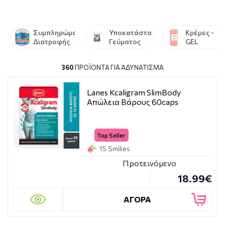
Συμπληρώματα
Υποκατάστατα
Κρέμες -
Διατροφής
Γεύματος
GEL
360
ΠΡΟΪΌΝΤΑ ΓΙΑ ΑΔΥΝΆΤΙΣΜΑ
Lanes Kcaligram SlimBody
Απώλεια Βάρους 60caps
Top Seller
15 Smilies
Προτεινόμενο
18.99€
ΑΓΟΡΑ