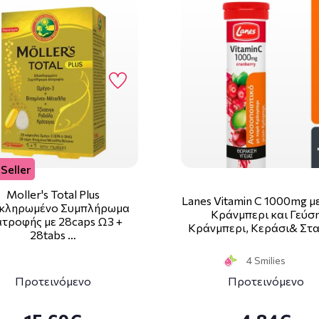
Seller
Moller's Total Plus
Lanes Vitamin C 1000mg μ
κληρωμένο Συμπλήρωμα
Κράνμπερι και Γεύσ
ατροφής με 28caps Ω3 +
Κράνμπερι, Κεράσι& Στ
28tabs …
4 Smilies
Προτεινόμενο
Προτεινόμενο