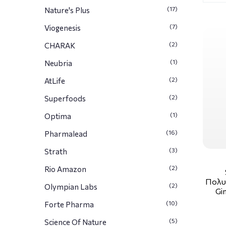
(17)
Nature's Plus
(7)
Viogenesis
(2)
CHARAK
(1)
Neubria
(2)
AtLife
(2)
Superfoods
(1)
Optima
(16)
Pharmalead
(3)
Strath
(2)
Rio Amazon
Πολυβ
(2)
Olympian Labs
Gi
(10)
Forte Pharma
(5)
Science Of Nature