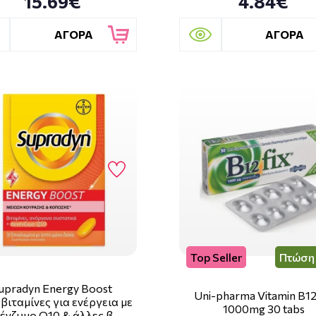
15.69€
4.84€
ΑΓΟΡΑ
ΑΓΟΡΑ
Top Seller
Πτώση 
upradyn Energy Boost
Uni-pharma Vitamin B12
ιταμίνες για ενέργεια με
1000mg 30 tabs
ένζυμο Q10 & άλλες β …