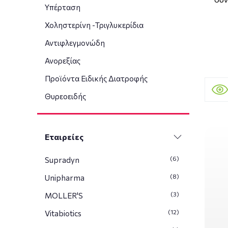
Υπέρταση
Χοληστερίνη -Τριγλυκερίδια
Αντιφλεγμονώδη
Ανορεξίας
Προϊόντα Ειδικής Διατροφής
Θυρεοειδής
Εταιρείες
(6)
Supradyn
(8)
Unipharma
(3)
MOLLER'S
(12)
Vitabiotics