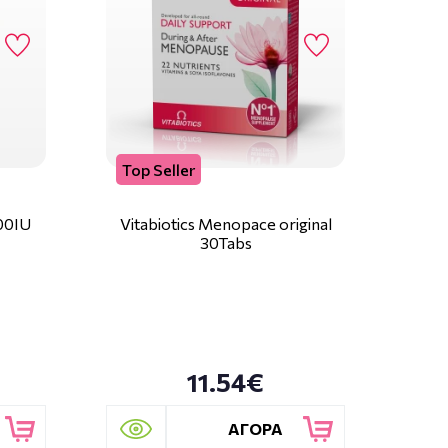
Top Seller
00IU
Vitabiotics Menopace original
30Tabs
11.54€
ΑΓΟΡΑ