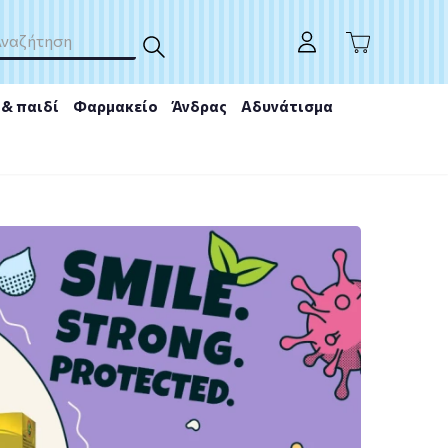
& παιδί
Φαρμακείο
Άνδρας
Αδυνάτισμα