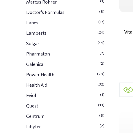
(1)
Marcus Rohrer
(8)
Doctor's Formulas
(17)
Lanes
Vit
(24)
Lamberts
(44)
Solgar
(2)
Pharmaton
(2)
Galenica
(28)
Power Health
(32)
Health Aid
(1)
Eviol
(13)
Quest
(8)
Centrum
(2)
Libytec