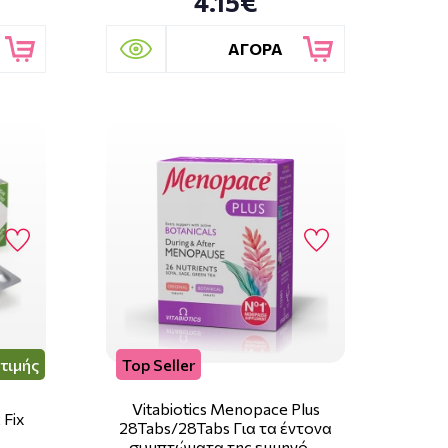
4.15€
ΑΓΟΡΑ
τιμής
Top Seller
Vitabiotics Menopace Plus
 Fix
28Tabs/28Tabs Για τα έντονα
συμπτώματα της εμμηνό …