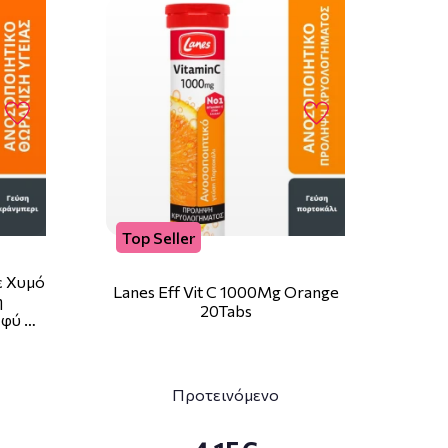
Top Seller
ε Χυμό
Lanes Eff Vit C 1000Mg Orange
η
20Tabs
αφύ …
Προτεινόμενο