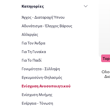
Κατηγορίες
Άγχος - Διαταραχή Ύπνου
Αδυνάτισμα - Έλεγχος Βάρους
Αλλεργίες
Για Τον Άνδρα
Για Τη Γυναίκα
Top 
Για Το Παιδί
Γονιμότητα - Σύλληψη
Ολο
Δι
Εγκυμοσύνη-Θηλασμός
Ενίσχυση Ανοσοποιητικού
Ενίσχυση Μνήμης
Ενέργεια - Τόνωση