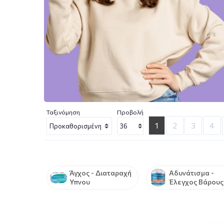
Ταξινόμηση
Προβολή
1
2
3
4
Άγχος - Διαταραχή
Αδυνάτισμα -
Ύπνου
Έλεγχος Βάρους