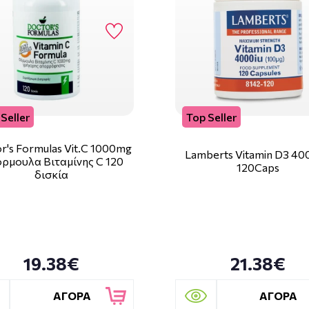
Seller
Top Seller
r's Formulas Vit.C 1000mg
Lamberts Vitamin D3 40
όρμουλα Βιταμίνης C 120
120Caps
δισκία
19.38€
21.38€
ΑΓΟΡΑ
ΑΓΟΡΑ