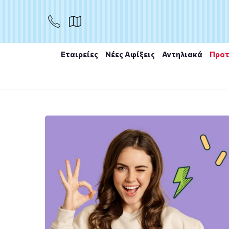
Εταιρείες
Νέες Αφίξεις
Αντηλιακά
Προτ
Αρχική
/
Συμπληρώματα διατροφής
/
Ανάγκες
/
Ενίσχ