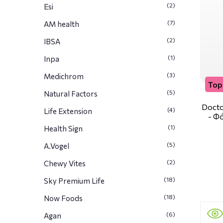
(2)
Esi
(7)
AM health
(2)
IBSA
(1)
Inpa
(3)
Medichrom
Top 
(5)
Natural Factors
Docto
(4)
Life Extension
- Φ
(1)
Health Sign
(5)
A.Vogel
(2)
Chewy Vites
(18)
Sky Premium Life
(18)
Now Foods
(6)
Agan